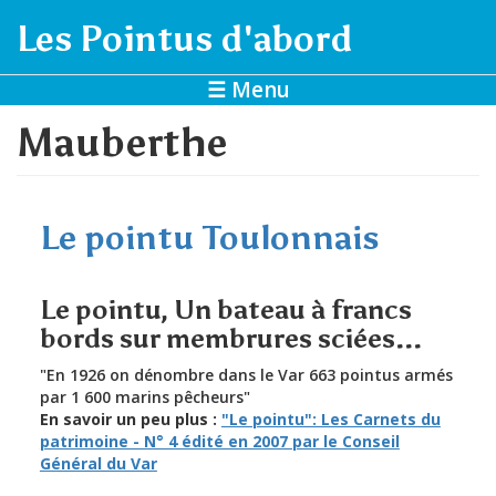
Aller au contenu principal
Les Pointus d'abord
☰ Menu
Mauberthe
Le pointu Toulonnais
Le pointu, Un bateau à francs
bords sur membrures sciées...
"En 1926 on dénombre dans le Var 663 pointus armés
par 1 600 marins pêcheurs"
En savoir un peu plus :
"Le pointu": Les Carnets du
patrimoine - N° 4 édité en 2007 par le Conseil
Général du Var