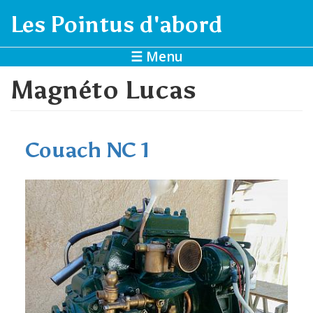
Aller au contenu principal
Les Pointus d'abord
☰ Menu
Magnéto Lucas
Couach NC 1